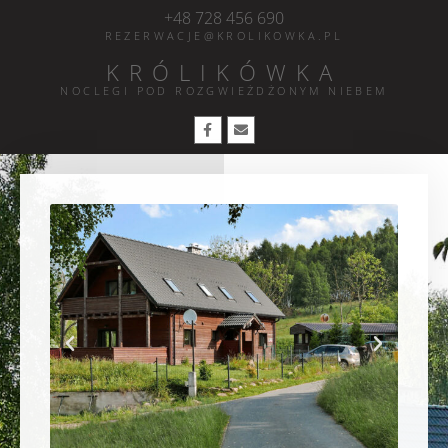
+48 728 456 690
REZERWACJE@KROLIKOWKA.PL
KRÓLIKÓWKA
NOCLEGI POD ROZGWIEŻDŻONYM NIEBEM