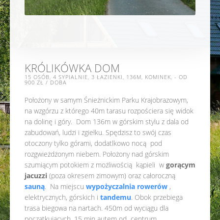
KRÓLIKÓWKA DOM
15 OSÓB, 4 SYPIALNIE, 3 ŁAZIENKI, 136M, KOMINEK, - OD
900 ZŁ / DOBA
Położony w samym Śnieżnickim Parku Krajobrazowym,
na wzgórzu z którego 40m tarasu rozpościera się widok
na dolinę i góry. Dom 136m w górskim stylu z dala od
zabudowań, ludzi i zgiełku. Spędzisz to swój czas
otoczony tylko górami, dodatlkowo nocą pod
rozgwieżdżonym niebem. Położony nad górskim
szumiącym potokiem z możliwością kąpieli w
gorącym
jacuzzi
(poza okresem zimowym) oraz całoroczną
sauną
. Na miejscu
wypożyczalnia rowerów
,
elektrycznych, górskich i
tandemu
. Obok przebiega
trasa biegowa na nartach. 450m od wyciągu dla
początkujących, 15 min autem od centrum