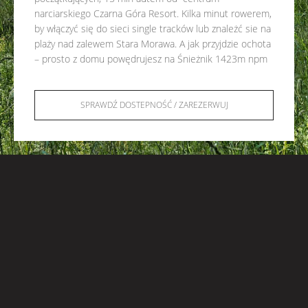
narciarskiego Czarna Góra Resort. Kilka minut rowerem,
by włączyć się do sieci single tracków lub znależć sie na
plaży nad zalewem Stara Morawa. A jak przyjdzie ochota
– prosto z domu powędrujesz na Śnieżnik 1423m npm
SPRAWDŹ DOSTEPNOŚĆ / ZAREZERWUJ